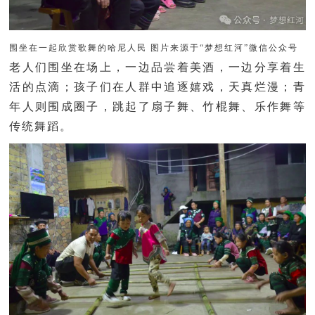
围坐在一起欣赏歌舞的哈尼人民 图片来源于“梦想红河”微信公众号
老人们围坐在场上，一边品尝着美酒，一边分享着生
活的点滴；孩子们在人群中追逐嬉戏，天真烂漫；青
年人则围成圈子，跳起了扇子舞、竹棍舞、乐作舞等
传统舞蹈。