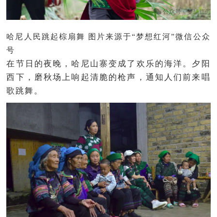
哈尼人民跳起棕扇舞 图片来源于“梦想红河”微信公众
号
在节日的夜晚，哈尼山寨变成了欢乐的海洋。夕阳
西下，磨秋场上响起清脆的枪声，通知人们前来唱
歌跳舞。