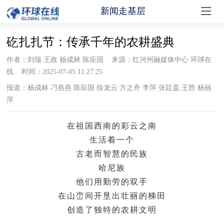

新闻走基层
矻扎扎节：传承千年的农耕盛典
作者：刘瑞 王政 杨成林 陈应国 来源：红河州融媒体中心 环球在
线 时间：2025-07-05 11:27:25
报道：杨成林 刁燕燕 陈应国 徐龙云 方之舟 李萍 张廷盖 王胜 杨丽
萍
在祖国西南的彩云之南
生活着一个
古老而智慧的民族
哈尼族
他们用勤劳的双手
在山峦间开垦出壮丽的梯田
创造了独特的农耕文明