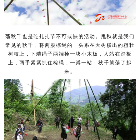
荡秋千也是矻扎扎节不可或缺的活动。甩秋就是我们
常见的秋千，将两股棕绳的一头系在大树横出的粗壮
树枝上，下端绳子两端拴一块小木板，人站在踏板
上，两手紧紧抓住棕绳，一蹲一站，秋千就荡了起
来。