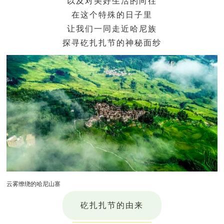
以及对美好生活的向往
在这个特殊的日子里
让我们一同走近哈尼族
探寻
矻扎扎节
的神秘面纱
云雾缭绕的哈尼山寨
矻扎扎节的由来