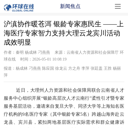

新闻焦点
沪滇协作暖苍洱 银龄专家惠民生 ——上
海医疗专家智力支持大理云龙宾川活动
成效明显
作者：秦明 杨成林 刁燕燕 来源：云南省人力资源和社会保障厅 环
球在线 时间：2026-05-01 10:08:19
报道：杨成林 刁燕燕 陈应国 徐龙云 方之舟 李萍 张廷盖 王胜 杨丽
萍
近日
，大理州人力资源和社会保障局联合云南省人才
服务中心组织开展
“银龄高层次人才云南行”柔性引才暨专家
服务基层活动，邀请来自复旦大学、同济大学等上海知名医
疗机构的
9
名医疗专家（其中银龄专家
5
名）跨越山海奔赴云
龙县、宾川县，紧扣两地基层医疗实际需求和群众健康诉