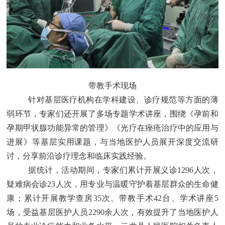
带教手术现场
针对基层医疗机构在学科建设、诊疗规范等方面的薄
弱环节，专家们还开展了多场专题学术讲座，围绕《孕前和
孕期甲状腺功能异常的管理》《光疗在痤疮治疗中的应用与
进展》等基层实用课题，与当地医护人员展开深度交流研
讨，分享前沿诊疗理念和临床实践经验。
据统计，活动期间，专家们累计开展义诊
1296
人次，
疑难病会诊
23
人次，用专业与温暖守护着基层群众的生命健
康；累计开展教学查房
35
次、带教手术
42
台、学术讲座
5
场，受益基层医护人员
2290
余人次，有效提升了当地医护人