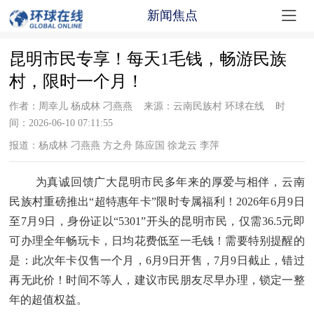

新闻焦点
昆明市民专享！每天1毛钱，畅游民族
村，限时一个月！
作者：周幸儿 杨成林 刁燕燕 来源：云南民族村 环球在线 时
间：2026-06-10 07:11:55
报道：杨成林 刁燕燕 方之舟 陈应国 徐龙云 李萍
为真诚回馈广大昆明市民多年来的厚爱与相伴，云南
民族村重磅推出
“超特惠年卡”限时专属福利！2026年6月9日
至7月9日，
身份证以
“5301”开头的昆明市民
，仅需
36.5元
即
可办理全年畅玩卡，日均花费低至一毛钱！需要特别提醒的
是：此次年卡
仅售一个月
，
6月9日开售，7月9日截止，错过
再无此价！时间不等人，建议市民朋友尽早办理，锁定一整
年的超值权益。