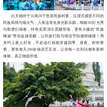
白天徜徉于云南26个世居民族村寨，沉浸式感受不同的
民族风情与烟火气；入夜这里化身光影乐园，绚丽3D灯光秀
勾勒梦幻画卷，特色实景演出震撼登场，更有火爆的“民族
嗨迪”带你血脉觉醒，让民族打跳与潮流节拍激情碰撞！周
末约上家人好友，不必远行就能穿越四季、昼夜、村村寨
寨，更有每天200余场演艺互动，让你每一次到访都有新鲜
体验，真正物超所值。