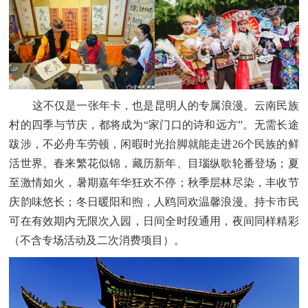
这不仅是一张年卡，也是昆明人的专属浪漫。云南民族
村的四季与节庆，都将成为
“家门口的诗和远方”。无需长途
跋涉，不必舟车劳顿，闲暇时光抬脚就能走进26个民族的鲜
活世界。春来繁花似锦，藏历新年、目瑙纵歌轮番登场；夏
至激情如火，暑期嘉年华狂欢不停；秋季层林尽染，丰收节
庆韵味悠长；冬日暖阳和煦，人鸥同欢温馨浪漫。持卡市民
可在有效期内无限次入园，日间全时段通用，夜间同样精彩
（不含专场活动及二次消费项目）。