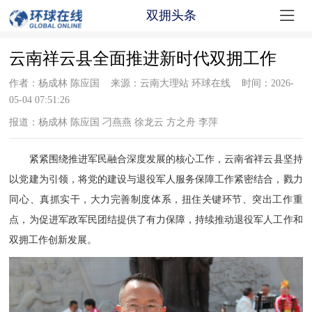

双拥头条
云南祥云县全面推进新时代双拥工作
作者：杨成林 陈应国 来源：云南大理站 环球在线 时间：2026-
05-04 07:51:26
报道：杨成林 陈应国 刁燕燕 徐龙云 方之舟 李萍
紧紧围绕
推进军民融合深度发展
的
核心
工作，
云南省祥云县坚持
以党建为引领，将党的建设与退役军人服务保障工作紧密结合，戮力
同心、真抓实干，大力完善制度体系，扭住关键环节、突出工作重
点，为促进军政军民团结提供
了
有力保障
，
持续推动退役军人工作和
双拥工作创新发展
。