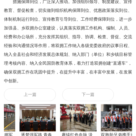
措施保障到位，广泛深入推动。加强组织领导、制度建设、宣传
教育、督促检查，切实做到组织机构保障到位、优惠政策落实到位、
体制机制运行到位、宣传教育引导到位、工作经费保障到位，进一步
加强县、乡双拥办公室建设，认真落实双拥工作机构、编制、人员、
经费和办公场所，充分发挥其组织、指导、协调、检查、督促、交流
经验和沟通情况等作用，将双拥工作纳入各级党委政府的议事日程、
纳入全县社会和经济发展总体规划、纳入部门（单位）和乡镇目标管
理考核内容、纳入全民国防教育体系，着力打造双拥创建
“直通车”，
确保双拥工作在巩固中提升，在提升中丰富，在丰富中发展，在发展
中创新。
上一篇
下一篇
向拥军…
逐梦强军路 青春…
赓续红色血脉 汲…
双胞胎兄弟携手逐