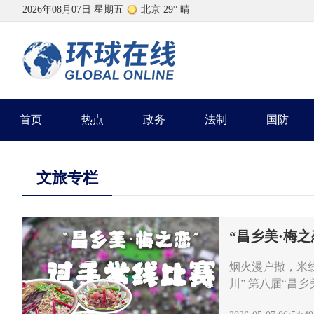
首页
热点
政务
法制
国防
文旅专栏
“昌乡美·梅
烟火漫户撒，米线
川” 第八届“昌