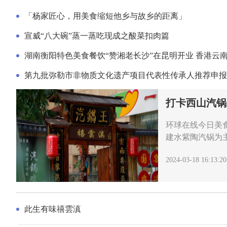
「杨家匠心，用美食缩短他乡与故乡的距离」
宣威“八大碗”蒸一蒸吃现成之酸菜扣肉篇
打卡西山汽锅
环球在线今日美
建水紫陶汽锅为
2024-03-18 16:13:20
此生有味禧雲滇