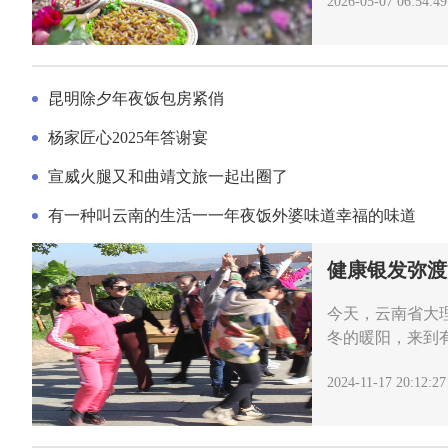
2026-05-07 06:54:49
昆明除夕年夜饭包房紧俏
杨家匠心2025年答谢宴
宣威火腿又和曲靖文旅一起出圈了
有一种叫云南的生活一一年夜饭外婆味道幸福的味道
健康银发弥渡
今天，云南省大
冬的暖阳，来到
游…
2024-11-17 20:12:27