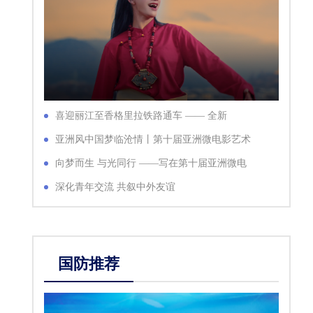
喜迎丽江至香格里拉铁路通车 —— 全新
MV《七彩天路》献礼铁路英雄
亚洲风中国梦临沧情丨第十届亚洲微电影艺术
节开幕
向梦而生 与光同行 ——写在第十届亚洲微电
影艺术节开幕之际
深化青年交流 共叙中外友谊
国防推荐