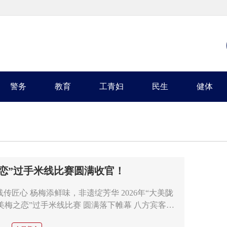
警务
教育
工青妇
民生
健体
之恋”过手米线比赛圆满收官！
传匠心 杨梅添鲜味，非遗绽芳华 2026年“大美陇
乡美梅之恋”过手米线比赛 圆满落下帷幕 八方宾客…