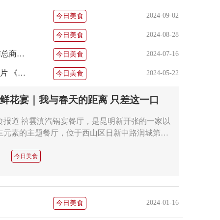
2024-09-02
今日美食
2024-08-28
今日美食
湖南衡阳特色美食餐饮“赞湘老长沙”在昆明开业 香港云南总商会现场授牌
2024-07-16
今日美食
第九批弥勒市非物质文化遗产项目代表性传承人推荐申报片 《弥勒传统卤鸡》项目代表性传承人
2024-05-22
今日美食
鲜花宴｜我与春天的距离 只差这一口
食报道 禧雲滇汽锅宴餐厅，是昆明新开张的一家以
主元素的主题餐厅，位于西山区日新中路润城第…
今日美食
2024-01-16
今日美食