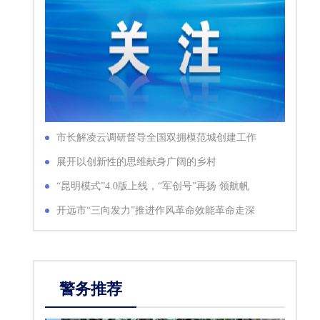
市长解凌云调研督导全国双拥模范城创建工作
展开以创新性的思维献身广阔的乡村
“昆明模式”4.0版上线，“军创号”再扬 领航帆
开远市“三向发力”推进作风革命效能革命走深
走实
警务推荐