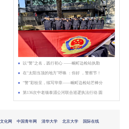
以“警”之名，践行初心 ——畹町边检站执勤
队、芒棒分站多举措庆祝中…
在“太阳当顶的地方”呼唤 ：你好 ，警察节！
“警”彩纷呈，续写华章——畹町边检站芒棒分
站开展警察节系列活动
第136次中老缅泰湄公河联合巡逻执法行动 圆
满结束
国文化网
中国青年网
清华大学
北京大学
国际在线